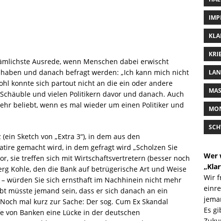
IMP
KLA
KRI
g dämlichste Ausrede, wenn Menschen dabei erwischt
 haben und danach befragt werden: „Ich kann mich nicht
LAN
ohl konnte sich partout nicht an die ein oder andere
MAS
Schäuble und vielen Politikern davor und danach. Auch
ehr beliebt, wenn es mal wieder um einen Politiker und
MON
SCH
(ein Sketch von „Extra 3“), in dem aus den
tire gemacht wird, in dem gefragt wird „Scholzen Sie
Wer 
vor, sie treffen sich mit Wirtschaftsvertretern (besser noch
„Klar
erg Kohle, den die Bank auf betrügerische Art und Weise
Wir 
t – würden Sie sich ernsthaft im Nachhinein nicht mehr
einre
t müsste jemand sein, dass er sich danach an ein
jeman
 Noch mal kurz zur Sache: Der sog. Cum Ex Skandal
Es gi
fe von Banken eine Lücke in der deutschen
Zuku