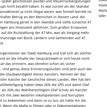
e später geschlossen wurde) und Steuerrückvergütungen
melde
upt nicht bezahlt haben. Es war zurzeit als der Skandal
Mail
saktionen ja nicht illegal waren, was formell korrekt ist.
oder
enhafter Betrug an den Menschen in diesem Land, die
n Hamburg geriet in den Skandal und sollte zunächst 47
lungen ans Finanzamt abführen. Zum großen Erstaunen
 auf die Rückzahlung der 47 Mio. was als Vorgang mehr
 Finanzlage von Bund, Ländern und Gemeinden auf 47
ck.
rgermeister der Stadt Hamburg und traf sich als solcher
nd an die Inhalte der Gesprächewill er sich heute nicht
 an das erinnern, was ohnehin schon als sicher
das. Und genau diese Erinnerungslücken sind jetzt auch der
die Glaubwürdigkeit dieses Kanzlers. Nennen wir das
ten Kanzler der Geschichte dieses Landes. Wer hat den
Wahlbeteiligung haben etwa 26% die SPD und damit Olaf
 als 20% der Wahlberechtigten Olaf Scholz als Kanzler
 sich mit zwei weiteren inkompetenten und korrupten
 zu bekommen und dann so zu tun, als hätte ihn die
t. Wenn die Mafia in Filmen oder in Dokumentationen