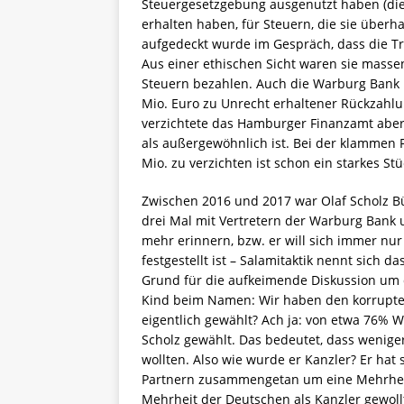
Steuergesetzgebung ausgenutzt haben (di
erhalten haben, für Steuern, die sie überha
aufgedeckt wurde im Gespräch, dass die Tran
Aus einer ethischen Sicht waren sie mass
Steuern bezahlen. Auch die Warburg Bank i
Mio. Euro zu Unrecht erhaltener Rückzah
verzichtete das Hamburger Finanzamt aber
als außergewöhnlich ist. Bei der klammen
Mio. zu verzichten ist schon ein starkes Stü
Zwischen 2016 und 2017 war Olaf Scholz Bü
drei Mal mit Vertretern der Warburg Bank u
mehr erinnern, bzw. er will sich immer nur
festgestellt ist – Salamitaktik nennt sich 
Grund für die aufkeimende Diskussion um 
Kind beim Namen: Wir haben den korruptes
eigentlich gewählt? Ach ja: von etwa 76% 
Scholz gewählt. Das bedeutet, dass weniger
wollten. Also wie wurde er Kanzler? Er hat
Partnern zusammengetan um eine Mehrheit
Mehrheit der Deutschen als Kanzler gewoll