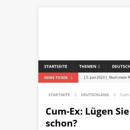
STARTSEITE
THEMEN
DEUTSC
[ 5. Juni 2023 ]
Noch mehr Pa
NEWS TICKER
[ 16. Mai 2024 ]
In den dem
STARTSEITE
DEUTSCHLAND
Cum-E
[ 15. Mai 2024 ]
„Wann ist 
[ 14. Mai 2024 ]
Wem vertra
Cum-Ex: Lügen Sie
[ 14. Mai 2024 ]
Familie – 
schon?
[ 12. Mai 2024 ]
Bericht übe