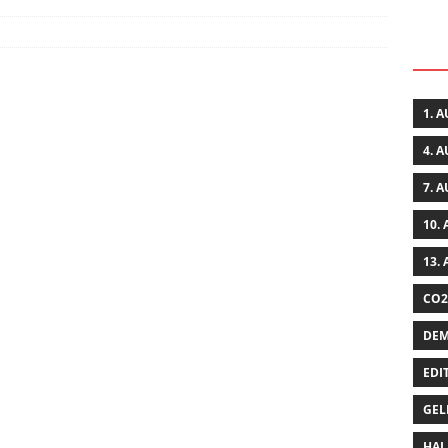
1. 
4. 
7. 
10.
13.
CO2
DEM
EDI
GEL
HAL