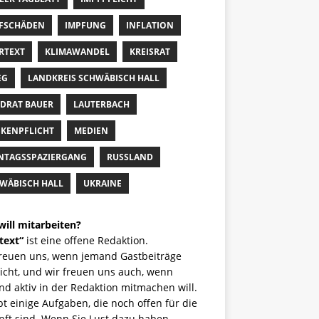
FSCHÄDEN
IMPFUNG
INFLATION
RTEXT
KLIMAWANDEL
KREISRAT
EG
LANDKREIS SCHWÄBISCH HALL
DRAT BAUER
LAUTERBACH
KENPFLICHT
MEDIEN
TAGSSPAZIERGANG
RUSSLAND
WÄBISCH HALL
UKRAINE
will mitarbeiten?
text“
ist eine offene Redaktion.
freuen uns, wenn jemand Gastbeiträge
icht, und wir freuen uns auch, wenn
d aktiv in der Redaktion mitmachen will.
bt einige Aufgaben, die noch offen für die
nft sind. Wenn Sie Lust dazu haben,