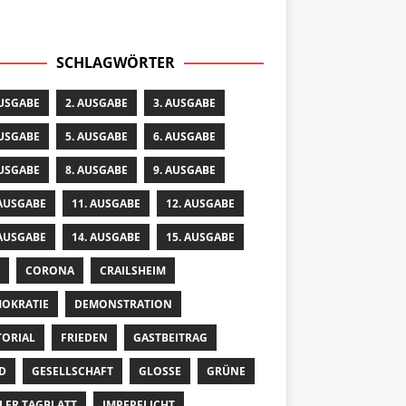
SCHLAGWÖRTER
AUSGABE
2. AUSGABE
3. AUSGABE
AUSGABE
5. AUSGABE
6. AUSGABE
AUSGABE
8. AUSGABE
9. AUSGABE
 AUSGABE
11. AUSGABE
12. AUSGABE
 AUSGABE
14. AUSGABE
15. AUSGABE
CORONA
CRAILSHEIM
OKRATIE
DEMONSTRATION
TORIAL
FRIEDEN
GASTBEITRAG
D
GESELLSCHAFT
GLOSSE
GRÜNE
LER TAGBLATT
IMPFPFLICHT