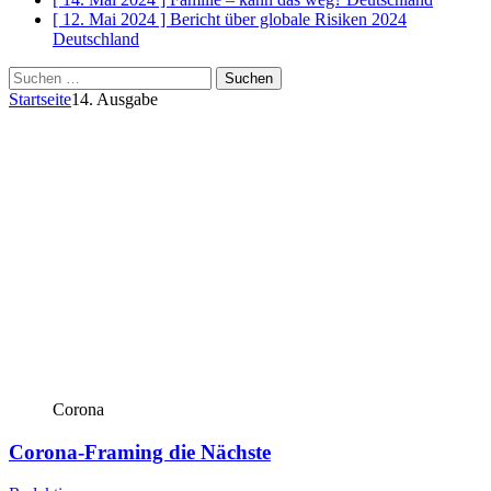
[ 12. Mai 2024 ]
Bericht über globale Risiken 2024
Deutschland
Suchen
nach:
Startseite
14. Ausgabe
Corona
Corona-Framing die Nächste