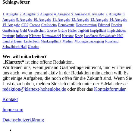
Schlagwörter
1. Ausgabe
2. Ausgabe
3. Ausgabe
4. Ausgabe
5. Ausgabe
6. Ausgabe
7. Ausgabe
8.
Ausgabe
9. Ausgabe
10. Ausgabe
11. Ausgabe
12. Ausgabe
13. Ausgabe
14. Ausgabe
15. Ausgabe
CO2
Corona
Crailsheim
Demokratie
Demonstration
Editorial
Frieden
Gastbeitrag
Geld
Gesellschaft
Glosse
Grüne
Haller Tagblatt
Impfpflicht
Impfschäden
Impfung
Inflation
Klartext
Klimawandel
Kreisrat
Krieg
Landkreis Schwäbisch Hall
Landrat Bauer
Lauterbach
Maskenpflicht
Medien
Montagsspaziergang
Russland
Schwäbisch Hall
Ukraine
Wer will mitarbeiten?
„Klartext“
ist eine offene Redaktion.
Wir freuen uns, wenn jemand Gastbeiträge einreicht, und wir freuen
uns auch, wenn jemand aktiv in der Redaktion mitmachen will. Es
gibt einige Aufgaben, die noch offen für die Zukunft sind. Wenn Sie
Lust dazu haben, melden Sie sich einfach unter der E-Mailadresse
redaktion@klartext-hohenlohe.de
oder über das
Kontaktformular
.
Kontakt
Impressum
Datenschutzerklärung
Facebook