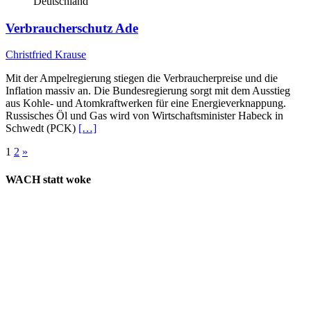
Deutschland
Verbraucherschutz Ade
Christfried Krause
Mit der Ampelregierung stiegen die Verbraucherpreise und die
Inflation massiv an. Die Bundesregierung sorgt mit dem Ausstieg
aus Kohle- und Atomkraftwerken für eine Energieverknappung.
Russisches Öl und Gas wird von Wirtschaftsminister Habeck in
Schwedt (PCK)
[…]
Seitennummerierung
1
2
»
der
WACH statt woke
Beiträge