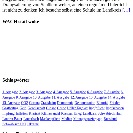
Drangsalierung von Schülern weiter, an einen regulären Unterricht
ist nicht zu denken.Ich besuche selbst eine Schule im Landkreis
[…]
WACH statt woke
Schlagwörter
1. Ausgabe
2. Ausgabe
3. Ausgabe
4. Ausgabe
5. Ausgabe
6. Ausgabe
7. Ausgabe
8.
Ausgabe
9. Ausgabe
10. Ausgabe
11. Ausgabe
12. Ausgabe
13. Ausgabe
14. Ausgabe
15. Ausgabe
CO2
Corona
Crailsheim
Demokratie
Demonstration
Editorial
Frieden
Gastbeitrag
Geld
Gesellschaft
Glosse
Grüne
Haller Tagblatt
Impfpflicht
Impfschäden
Impfung
Inflation
Klartext
Klimawandel
Kreisrat
Krieg
Landkreis Schwäbisch Hall
Landrat Bauer
Lauterbach
Maskenpflicht
Medien
Montagsspaziergang
Russland
Schwäbisch Hall
Ukraine