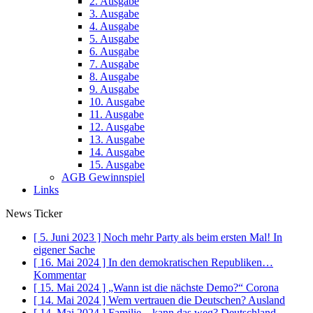
2. Ausgabe
3. Ausgabe
4. Ausgabe
5. Ausgabe
6. Ausgabe
7. Ausgabe
8. Ausgabe
9. Ausgabe
10. Ausgabe
11. Ausgabe
12. Ausgabe
13. Ausgabe
14. Ausgabe
15. Ausgabe
AGB Gewinnspiel
Links
News Ticker
[ 5. Juni 2023 ]
Noch mehr Party als beim ersten Mal!
In
eigener Sache
[ 16. Mai 2024 ]
In den demokratischen Republiken…
Kommentar
[ 15. Mai 2024 ]
„Wann ist die nächste Demo?“
Corona
[ 14. Mai 2024 ]
Wem vertrauen die Deutschen?
Ausland
[ 14. Mai 2024 ]
Familie – kann das weg?
Deutschland