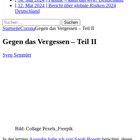
[ 12. Mai 2024 ]
Bericht über globale Risiken 2024
Deutschland
Suchen
nach:
Startseite
Corona
Gegen das Vergessen – Teil II
Gegen das Vergessen – Teil II
Sven Semmler
Bild: Collage Pexels_Freepik
In der letzten
Ausgabe habe ich von Sarah Bosetti
berichtet, deren