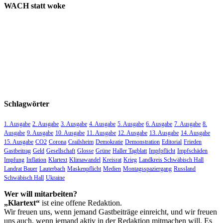
WACH statt woke
Schlagwörter
1. Ausgabe
2. Ausgabe
3. Ausgabe
4. Ausgabe
5. Ausgabe
6. Ausgabe
7. Ausgabe
8.
Ausgabe
9. Ausgabe
10. Ausgabe
11. Ausgabe
12. Ausgabe
13. Ausgabe
14. Ausgabe
15. Ausgabe
CO2
Corona
Crailsheim
Demokratie
Demonstration
Editorial
Frieden
Gastbeitrag
Geld
Gesellschaft
Glosse
Grüne
Haller Tagblatt
Impfpflicht
Impfschäden
Impfung
Inflation
Klartext
Klimawandel
Kreisrat
Krieg
Landkreis Schwäbisch Hall
Landrat Bauer
Lauterbach
Maskenpflicht
Medien
Montagsspaziergang
Russland
Schwäbisch Hall
Ukraine
Wer will mitarbeiten?
„Klartext“
ist eine offene Redaktion.
Wir freuen uns, wenn jemand Gastbeiträge einreicht, und wir freuen
uns auch, wenn jemand aktiv in der Redaktion mitmachen will. Es