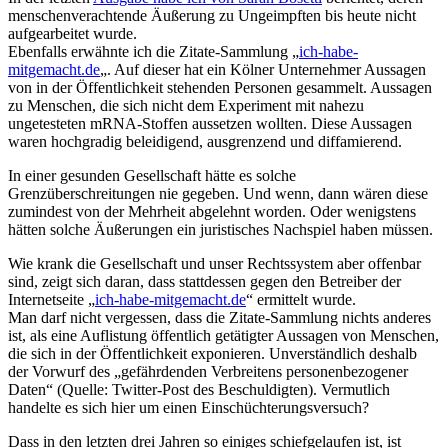
menschenverachtende Äußerung zu Ungeimpften bis heute nicht
aufgearbeitet wurde.
Ebenfalls erwähnte ich die Zitate-Sammlung „
ich-habe-
mitgemacht.de
„. Auf dieser hat ein Kölner Unternehmer Aussagen
von in der Öffentlichkeit stehenden Personen gesammelt. Aussagen
zu Menschen, die sich nicht dem Experiment mit nahezu
ungetesteten mRNA-Stoffen aussetzen wollten. Diese Aussagen
waren hochgradig beleidigend, ausgrenzend und diffamierend.
In einer gesunden Gesellschaft hätte es solche
Grenzüberschreitungen nie gegeben. Und wenn, dann wären diese
zumindest von der Mehrheit abgelehnt worden. Oder wenigstens
hätten solche Äußerungen ein juristisches Nachspiel haben müssen.
Wie krank die Gesellschaft und unser Rechtssystem aber offenbar
sind, zeigt sich daran, dass stattdessen gegen den Betreiber der
Internetseite „
ich-habe-mitgemacht.de
“ ermittelt wurde.
Man darf nicht vergessen, dass die Zitate-Sammlung nichts anderes
ist, als eine Auflistung öffentlich getätigter Aussagen von Menschen,
die sich in der Öffentlichkeit exponieren. Unverständlich deshalb
der Vorwurf des „gefährdenden Verbreitens personenbezogener
Daten“ (Quelle: Twitter-Post des Beschuldigten). Vermutlich
handelte es sich hier um einen Einschüchterungsversuch?
Dass in den letzten drei Jahren so einiges schiefgelaufen ist, ist