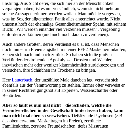
unstrittig. Aus Sicht derer, die sich hier an der Menschlichkeit
vergangen haben, ist es nur verständlich, wenn sie nicht mehr an
solche Aussagen erinnert werden wollen. Man möchte vergessen,
was im Sog der allgemeinen Panik alles angerichtet wurde. Nicht
umsonst hofft der ehemalige Gesundheitsminister Spahn, mit seinem
Buch: „Wir werden einander viel verzeihen müssen“, Vergebung
einfordern zu können (und auch noch daran zu verdienen).
Auch andere Größen, deren Verdienst es u.a. ist, dass Menschen
noch immer im Freien ängstlich mit einer FFP2-Maske herumlaufen,
ziehen sich nach und nach zurück. So haben sich die großen
Verkünder der drohenden Apokalypse, Drosten und Wiehler,
inzwischen mehr oder weniger klammheimlich zurückgezogen und
versuchen, ihre Schäfchen ins Trockene zu bringen.
Herr
Lauterbach
, der unzählige Male daneben lag, versucht sich
ebenfalls aus der Verantwortung zu stehlen. Immer öfter verweist er
in seiner Rechtfertigungsnot auf Experten, Wissenschaftler oder
Behörden.
Aber so läuft es nun mal nicht – die Schäden, welche die
Verantwortlichen in der Gesellschaft hinterlassen haben, kann
man nicht mal eben so verwischen.
Tiefsitzende Psychosen (z.B.
das oben erwähnte Maske tragen im Freien), zerrüttete
Familienkreise, zerstörte Freundschaften, tiefes Misstrauen