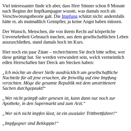
Viel interessanter finde ich aber, dass Herr Stinner schon 8 Monate
nach Beginn der Impfkampagne wusste, was damals noch als
Verschwörungstheorie galt. Die
Impfung
schützt nicht: andernfalls
hätte er, als mutmaßlich Geimpfter, ja keine Angst haben müssen.
Der Wunsch, Menschen, die von ihrem Recht auf körperliche
Unversehrtheit Gebrauch machen, aus dem gesellschaftlichen Leben
auszuschließen, stand damals hoch im Kurs.
Hier noch ein paar Zitate – recherchieren Sie doch bitte selbst, wer
diese getätigt hat. Sie werden verwundert sein, welch vermeintlich
edlen Herrschaften hier Dreck am Stecken haben:
„Ich möchte an dieser Stelle ausdrücklich um gesellschaftliche
Nachteile für all jene ersuchen, die freiwillig auf eine Impfung
verzichten. Möge die gesamte Republik mit dem umstrittenere
Sachen durchgepaukt!
“
„Wer nicht geimpft oder genesen ist, kann dann nur noch zur
Apotheke, in den Supermarkt und zum Arzt.“
„Wer sich nicht impfen lässt, ist ein asozialer Trittbrettfahrer!“
„Impfgegner sind Bekloppte!“