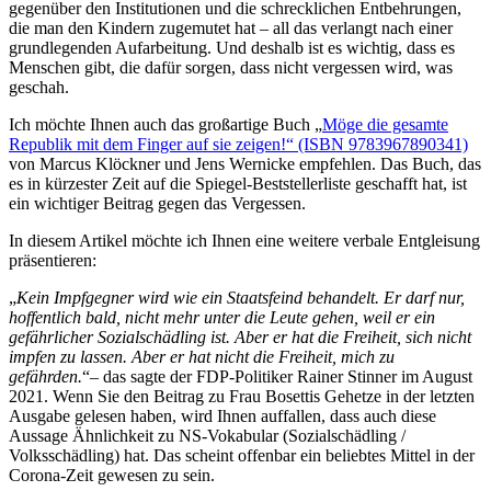
gegenüber den Institutionen und die schrecklichen Entbehrungen,
die man den Kindern zugemutet hat – all das verlangt nach einer
grundlegenden Aufarbeitung. Und deshalb ist es wichtig, dass es
Menschen gibt, die dafür sorgen, dass nicht vergessen wird, was
geschah.
Ich möchte Ihnen auch das großartige Buch „
Möge die gesamte
Republik mit dem Finger auf sie zeigen!“ (ISBN 9783967890341)
von Marcus Klöckner und Jens Wernicke empfehlen. Das Buch, das
es in kürzester Zeit auf die Spiegel-Beststellerliste geschafft hat, ist
ein wichtiger Beitrag gegen das Vergessen.
In diesem Artikel möchte ich Ihnen eine weitere verbale Entgleisung
präsentieren:
„
Kein Impfgegner wird wie ein Staatsfeind behandelt. Er darf nur,
hoffentlich bald, nicht mehr unter die Leute gehen, weil er ein
gefährlicher Sozialschädling ist. Aber er hat die Freiheit, sich nicht
impfen zu lassen. Aber er hat nicht die Freiheit, mich zu
gefährden.
“– das sagte der FDP-Politiker Rainer Stinner im August
2021. Wenn Sie den Beitrag zu Frau Bosettis Gehetze in der letzten
Ausgabe gelesen haben, wird Ihnen auffallen, dass auch diese
Aussage Ähnlichkeit zu NS-Vokabular (Sozialschädling /
Volksschädling) hat. Das scheint offenbar ein beliebtes Mittel in der
Corona-Zeit gewesen zu sein.