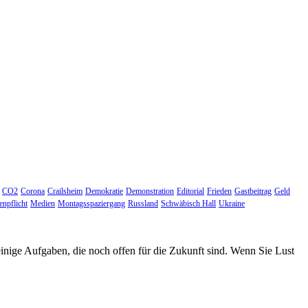
CO2
Corona
Crailsheim
Demokratie
Demonstration
Editorial
Frieden
Gastbeitrag
Geld
npflicht
Medien
Montagsspaziergang
Russland
Schwäbisch Hall
Ukraine
einige Aufgaben, die noch offen für die Zukunft sind. Wenn Sie Lust