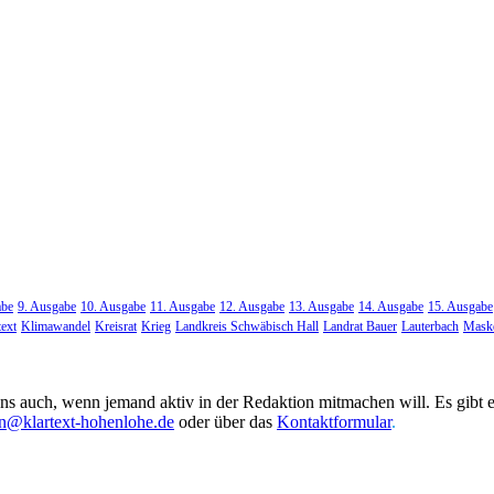
abe
9. Ausgabe
10. Ausgabe
11. Ausgabe
12. Ausgabe
13. Ausgabe
14. Ausgabe
15. Ausgabe
text
Klimawandel
Kreisrat
Krieg
Landkreis Schwäbisch Hall
Landrat Bauer
Lauterbach
Maske
uns auch, wenn jemand aktiv in der Redaktion mitmachen will. Es gibt 
on@klartext-hohenlohe.de
oder über das
Kontaktformular
.