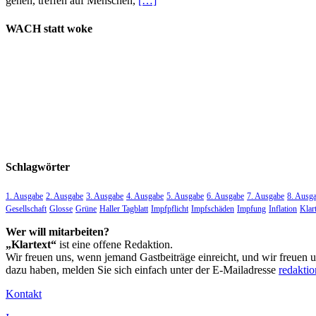
gehen, treffen auf Menschen,
[…]
WACH statt woke
Schlagwörter
1. Ausgabe
2. Ausgabe
3. Ausgabe
4. Ausgabe
5. Ausgabe
6. Ausgabe
7. Ausgabe
8. Ausg
Gesellschaft
Glosse
Grüne
Haller Tagblatt
Impfpflicht
Impfschäden
Impfung
Inflation
Klar
Wer will mitarbeiten?
„Klartext“
ist eine offene Redaktion.
Wir freuen uns, wenn jemand Gastbeiträge einreicht, und wir freuen 
dazu haben, melden Sie sich einfach unter der E-Mailadresse
redakti
Kontakt