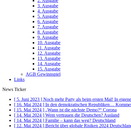
2. Ausgabe
3. Ausgabe
4. Ausgabe
5. Ausgabe
6. Ausgabe
7. Ausgabe
8. Ausgabe
9. Ausgabe
10. Ausgabe
11. Ausgabe
12. Ausgabe
13. Ausgabe
14. Ausgabe
15. Ausgabe
AGB Gewinnspiel
Links
News Ticker
[ 5. Juni 2023 ]
Noch mehr Party als beim ersten Mal!
In eigen
[ 16. Mai 2024 ]
In den demokratischen Republiken…
Kommen
[ 15. Mai 2024 ]
„Wann ist die nächste Demo?“
Corona
[ 14. Mai 2024 ]
Wem vertrauen die Deutschen?
Ausland
[ 14. Mai 2024 ]
Familie – kann das weg?
Deutschland
[ 12. Mai 2024 ]
Bericht über globale Risiken 2024
Deutschlan