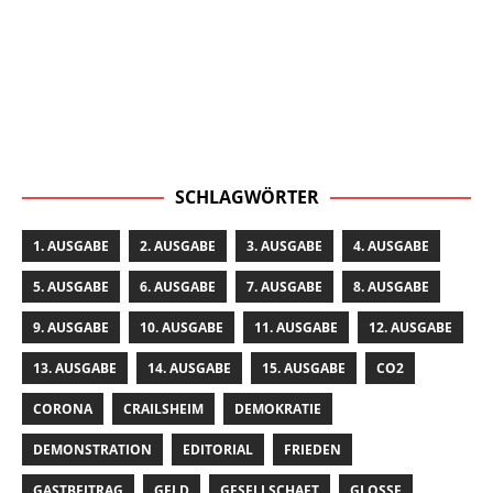
SCHLAGWÖRTER
1. AUSGABE
2. AUSGABE
3. AUSGABE
4. AUSGABE
5. AUSGABE
6. AUSGABE
7. AUSGABE
8. AUSGABE
9. AUSGABE
10. AUSGABE
11. AUSGABE
12. AUSGABE
13. AUSGABE
14. AUSGABE
15. AUSGABE
CO2
CORONA
CRAILSHEIM
DEMOKRATIE
DEMONSTRATION
EDITORIAL
FRIEDEN
GASTBEITRAG
GELD
GESELLSCHAFT
GLOSSE