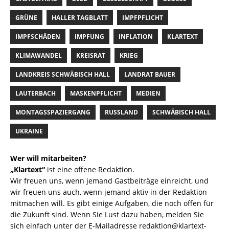
GRÜNE
HALLER TAGBLATT
IMPFPFLICHT
IMPFSCHÄDEN
IMPFUNG
INFLATION
KLARTEXT
KLIMAWANDEL
KREISRAT
KRIEG
LANDKREIS SCHWÄBISCH HALL
LANDRAT BAUER
LAUTERBACH
MASKENPFLICHT
MEDIEN
MONTAGSSPAZIERGANG
RUSSLAND
SCHWÄBISCH HALL
UKRAINE
Wer will mitarbeiten?
„Klartext“
ist eine offene Redaktion.
Wir freuen uns, wenn jemand Gastbeiträge einreicht, und
wir freuen uns auch, wenn jemand aktiv in der Redaktion
mitmachen will. Es gibt einige Aufgaben, die noch offen für
die Zukunft sind. Wenn Sie Lust dazu haben, melden Sie
sich einfach unter der E-Mailadresse
redaktion@klartext-