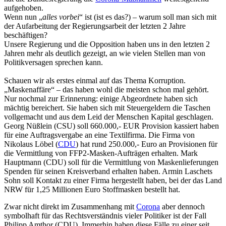
aufgehoben.
Wenn nun „
alles vorbei
“ ist (ist es das?) – warum soll man sich mit
der Aufarbeitung der Regierungsarbeit der letzten 2 Jahre
beschäftigen?
Unsere Regierung und die Opposition haben uns in den letzten 2
Jahren mehr als deutlich gezeigt, an wie vielen Stellen man von
Politikversagen sprechen kann.
Schauen wir als erstes einmal auf das Thema Korruption.
„Maskenaffäre“ – das haben wohl die meisten schon mal gehört.
Nur nochmal zur Erinnerung: einige Abgeordnete haben sich
mächtig bereichert. Sie haben sich mit Steuergeldern die Taschen
vollgemacht und aus dem Leid der Menschen Kapital geschlagen.
Georg Nüßlein (CSU) soll 660.000,- EUR Provision kassiert haben
für eine Auftragsvergabe an eine Textilfirma. Die Firma von
Nikolaus Löbel (
CDU
) hat rund 250.000,- Euro an Provisionen für
die Vermittlung von FFP2-Masken-Aufträgen erhalten. Mark
Hauptmann (CDU) soll für die Vermittlung von Maskenlieferungen
Spenden für seinen Kreisverband erhalten haben. Armin Laschets
Sohn soll Kontakt zu einer Firma hergestellt haben, bei der das Land
NRW für 1,25 Millionen Euro Stoffmasken bestellt hat.
Zwar nicht direkt im Zusammenhang mit
Corona
aber dennoch
symbolhaft für das Rechtsverständnis vieler Politiker ist der Fall
Philipp Amthor (CDU). Immerhin haben diese Fälle zu einer seit