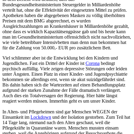
Bundesgesundheitsministerium Steuergelder in Milliardenhöhe
verteilt hat, ohne die Effektivität der eingesetzten Mittel zu prüfen.
Apotheken haben die abgegebenen Masken zu völlig überhöhten
Preisen mit dem BMG abgerechnet, es wurden
Ausgleichszahlungen an Krankenhäuser in Milliardenhöhe gezahlt,
ohne dass es wirklich Kapazitätsengpässe gab und bis heute kann
man im Gesundheitsministerium offensichtlich nicht nachvollziehen,
wie viele betreibbare Intensivbetten man denn nun bekommen hat
für die Zahlung von 50.000,- EUR pro zusätzlichem Bett.
Viel schlimmer aber ist die Entwicklung bei den Kindern und
Jugendlichen. Fast ein Drittel der Kinder ist
Corona
bedingt
psychisch auffällig. Viele zeigen depressive Störungen oder leiden
unter Ängsten. Einen Platz in einer Kinder- und Jugendpsychiatrie
bekommen sie allerdings erst, wenn sie akut suizidgefährdet sind.
Bis dahin haben sich die Wartezeiten auf einen Behandlungsplatz
aufgrund der starken Zunahme der Fälle dramatisch verlängert.
Auch dies ein Totalversagen der Regierung. Hier hätte längst
reagiert werden müssen. Immerhin geht es um unsre Kinder.
In Alten- und Pflegeheimen sind gar Menschen WEGEN der
Einsamkeit im
Lockdown
und der Isolation gestorben. Zum Teil hat
14 Tage lang, niemand nach den Alten geschaut, weil die
Pflegekräfte in Quarantäne waren. Menschen mussten einsam
sterben, weil die Angehörigen aufgrund der Besuchsverbote die