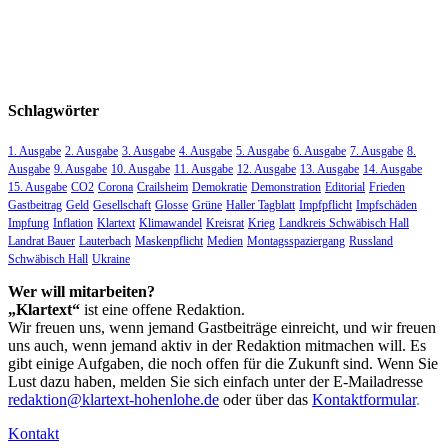
Schlagwörter
1. Ausgabe
2. Ausgabe
3. Ausgabe
4. Ausgabe
5. Ausgabe
6. Ausgabe
7. Ausgabe
8.
Ausgabe
9. Ausgabe
10. Ausgabe
11. Ausgabe
12. Ausgabe
13. Ausgabe
14. Ausgabe
15. Ausgabe
CO2
Corona
Crailsheim
Demokratie
Demonstration
Editorial
Frieden
Gastbeitrag
Geld
Gesellschaft
Glosse
Grüne
Haller Tagblatt
Impfpflicht
Impfschäden
Impfung
Inflation
Klartext
Klimawandel
Kreisrat
Krieg
Landkreis Schwäbisch Hall
Landrat Bauer
Lauterbach
Maskenpflicht
Medien
Montagsspaziergang
Russland
Schwäbisch Hall
Ukraine
Wer will mitarbeiten?
„Klartext“
ist eine offene Redaktion.
Wir freuen uns, wenn jemand Gastbeiträge einreicht, und wir freuen
uns auch, wenn jemand aktiv in der Redaktion mitmachen will. Es
gibt einige Aufgaben, die noch offen für die Zukunft sind. Wenn Sie
Lust dazu haben, melden Sie sich einfach unter der E-Mailadresse
redaktion@klartext-hohenlohe.de
oder über das
Kontaktformular
.
Kontakt