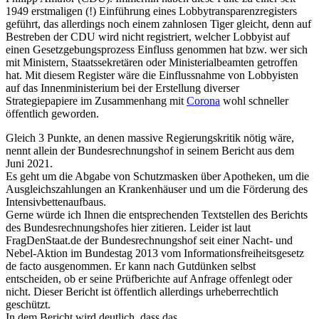
1949 erstmaligen (!) Einführung eines Lobbytransparenzregisters
geführt, das allerdings noch einem zahnlosen Tiger gleicht, denn auf
Bestreben der CDU wird nicht registriert, welcher Lobbyist auf
einen Gesetzgebungsprozess Einfluss genommen hat bzw. wer sich
mit Ministern, Staatssekretären oder Ministerialbeamten getroffen
hat. Mit diesem Register wäre die Einflussnahme von Lobbyisten
auf das Innenministerium bei der Erstellung diverser
Strategiepapiere im Zusammenhang mit
Corona
wohl schneller
öffentlich geworden.
Gleich 3 Punkte, an denen massive Regierungskritik nötig wäre,
nennt allein der Bundesrechnungshof in seinem Bericht aus dem
Juni 2021.
Es geht um die Abgabe von Schutzmasken über Apotheken, um die
Ausgleichszahlungen an Krankenhäuser und um die Förderung des
Intensivbettenaufbaus.
Gerne würde ich Ihnen die entsprechenden Textstellen des Berichts
des Bundesrechnungshofes hier zitieren. Leider ist laut
FragDenStaat.de der Bundesrechnungshof seit einer Nacht- und
Nebel-Aktion im Bundestag 2013 vom Informationsfreiheitsgesetz
de facto ausgenommen. Er kann nach Gutdünken selbst
entscheiden, ob er seine Prüfberichte auf Anfrage offenlegt oder
nicht. Dieser Bericht ist öffentlich allerdings urheberrechtlich
geschützt.
In dem Bericht wird deutlich, dass das