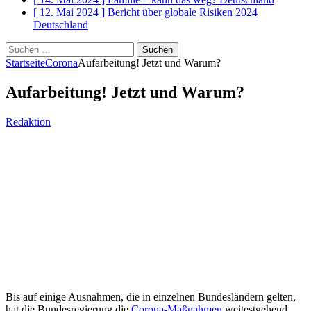
[ 12. Mai 2024 ]
Bericht über globale Risiken 2024
Deutschland
Suchen
nach:
Startseite
Corona
Aufarbeitung! Jetzt und Warum?
Aufarbeitung! Jetzt und Warum?
Redaktion
Bis auf einige Ausnahmen, die in einzelnen Bundesländern gelten,
hat die Bundesregierung die
Corona-Maßnahmen
weitestgehend