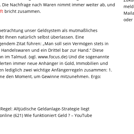
t. Die Nachfrage nach Waren nimmt immer weiter ab, und
melde
ft
bricht zusammen.
Mail
oder
tbetrachtung unser Geldsystem als mutmaßliches
t Ihnen natürlich selbst überlassen. Eine
gendem Zitat führen: „Man soll sein Vermögen stets in
ttel Handelswaren und ein Drittel bar zur Hand.“ Diese
hon im Talmud. (vgl. www.focus.de) Und die sogenannte
nderten immer neue Anhänger in Gold, Immobilien und
n lediglich zwei wichtige Anfängerregeln zusammen: 1.
kenne den Moment, um Gewinne mitzunehmen. Ergo:
Regel: Altjüdische Geldanlage-Strategie liegt
online (621) Wie funktioniert Geld ? – YouTube