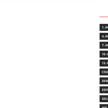
1. 
4. 
7. 
10.
13.
CO2
DEM
EDI
GEL
HAL