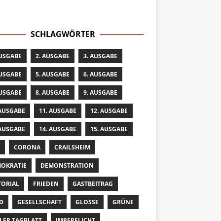
SCHLAGWÖRTER
AUSGABE
2. AUSGABE
3. AUSGABE
AUSGABE
5. AUSGABE
6. AUSGABE
AUSGABE
8. AUSGABE
9. AUSGABE
 AUSGABE
11. AUSGABE
12. AUSGABE
 AUSGABE
14. AUSGABE
15. AUSGABE
CORONA
CRAILSHEIM
OKRATIE
DEMONSTRATION
TORIAL
FRIEDEN
GASTBEITRAG
D
GESELLSCHAFT
GLOSSE
GRÜNE
LER TAGBLATT
IMPFPFLICHT