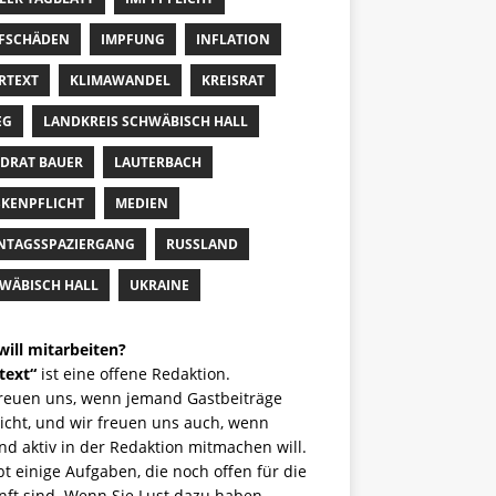
FSCHÄDEN
IMPFUNG
INFLATION
RTEXT
KLIMAWANDEL
KREISRAT
EG
LANDKREIS SCHWÄBISCH HALL
DRAT BAUER
LAUTERBACH
KENPFLICHT
MEDIEN
TAGSSPAZIERGANG
RUSSLAND
WÄBISCH HALL
UKRAINE
will mitarbeiten?
text“
ist eine offene Redaktion.
freuen uns, wenn jemand Gastbeiträge
icht, und wir freuen uns auch, wenn
d aktiv in der Redaktion mitmachen will.
bt einige Aufgaben, die noch offen für die
nft sind. Wenn Sie Lust dazu haben,