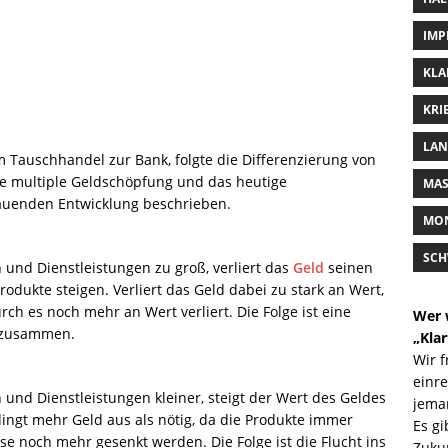
IMP
KLA
KRI
LAN
Tauschhandel zur Bank, folgte die Differenzierung von
e multiple Geldschöpfung und das heutige
MAS
auenden Entwicklung beschrieben.
MON
SCH
und Dienstleistungen zu groß, verliert das
Geld
seinen
Produkte steigen. Verliert das Geld dabei zu stark an Wert,
ch es noch mehr an Wert verliert. Die Folge ist eine
Wer 
t zusammen.
„Klar
Wir 
einre
und Dienstleistungen kleiner, steigt der Wert des Geldes
jeman
ingt mehr Geld aus als nötig, da die Produkte immer
Es gi
e noch mehr gesenkt werden. Die Folge ist die Flucht ins
Zuku