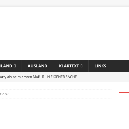
HLAND
AUSLAND
KLARTEXT
LINKS
rty als beim ersten Mal!
IN EIGENER SACHE
okratischen Republiken…
KOMMENTAR
tion?
die nächste Demo?“
CORONA
uen die Deutschen?
AUSLAND
kann das weg?
DEUTSCHLAND
r globale Risiken 2024
DEUTSCHLAND