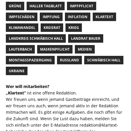
GRÜNE
HALLER TAGBLATT
IMPFPFLICHT
IMPFSCHÄDEN
IMPFUNG
INFLATION
KLARTEXT
KLIMAWANDEL
KREISRAT
KRIEG
LANDKREIS SCHWÄBISCH HALL
LANDRAT BAUER
LAUTERBACH
MASKENPFLICHT
MEDIEN
MONTAGSSPAZIERGANG
RUSSLAND
SCHWÄBISCH HALL
UKRAINE
Wer will mitarbeiten?
„Klartext“
ist eine offene Redaktion.
Wir freuen uns, wenn jemand Gastbeiträge einreicht, und
wir freuen uns auch, wenn jemand aktiv in der Redaktion
mitmachen will. Es gibt einige Aufgaben, die noch offen für
die Zukunft sind. Wenn Sie Lust dazu haben, melden Sie
sich einfach unter der E-Mailadresse
redaktion@klartext-