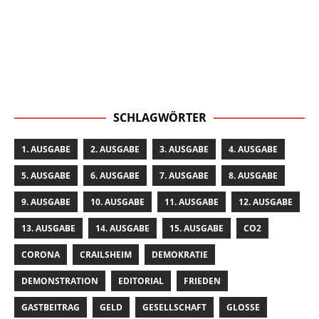
SCHLAGWÖRTER
1. AUSGABE
2. AUSGABE
3. AUSGABE
4. AUSGABE
5. AUSGABE
6. AUSGABE
7. AUSGABE
8. AUSGABE
9. AUSGABE
10. AUSGABE
11. AUSGABE
12. AUSGABE
13. AUSGABE
14. AUSGABE
15. AUSGABE
CO2
CORONA
CRAILSHEIM
DEMOKRATIE
DEMONSTRATION
EDITORIAL
FRIEDEN
GASTBEITRAG
GELD
GESELLSCHAFT
GLOSSE