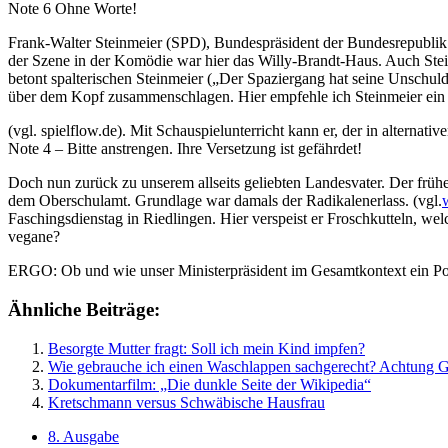
Note 6 Ohne Worte!
Frank-Walter Steinmeier (SPD), Bundespräsident der Bundesrepublik
der Szene in der Komödie war hier das Willy-Brandt-Haus. Auch Steinm
betont spalterischen Steinmeier („Der Spaziergang hat seine Unschul
über dem Kopf zusammenschlagen. Hier empfehle ich Steinmeier ein S
(vgl. spielflow.de). Mit Schauspielunterricht kann er, der in alternat
Note 4 – Bitte anstrengen. Ihre Versetzung ist gefährdet!
Doch nun zurück zu unserem allseits geliebten Landesvater. Der frü
dem Oberschulamt. Grundlage war damals der Radikalenerlass. (vgl.
Faschingsdienstag in Riedlingen. Hier verspeist er Froschkutteln, wel
vegane?
ERGO: Ob und wie unser Ministerpräsident im Gesamtkontext ein Politik
Ähnliche Beiträge:
Besorgte Mutter fragt: Soll ich mein Kind impfen?
Wie gebrauche ich einen Waschlappen sachgerecht? Achtung G
Dokumentarfilm: „Die dunkle Seite der Wikipedia“
Kretschmann versus Schwäbische Hausfrau
8. Ausgabe