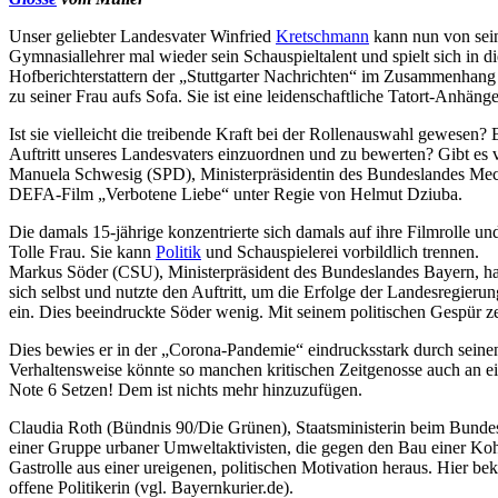
Unser geliebter Landesvater Winfried
Kretschmann
kann nun von sein
Gymnasiallehrer mal wieder sein Schauspieltalent und spielt sich in d
Hofberichterstattern der „Stuttgarter Nachrichten“ im Zusammenhang
zu seiner Frau aufs Sofa. Sie ist eine leidenschaftliche Tatort-Anhänge
Ist sie vielleicht die treibende Kraft bei der Rollenauswahl gewesen
Auftritt unseres Landesvaters einzuordnen und zu bewerten? Gibt es 
Manuela Schwesig (SPD), Ministerpräsidentin des Bundeslandes Mec
DEFA-Film „Verbotene Liebe“ unter Regie von Helmut Dziuba.
Die damals 15-jährige konzentrierte sich damals auf ihre Filmrolle un
Tolle Frau. Sie kann
Politik
und Schauspielerei vorbildlich trennen.
Markus Söder (CSU), Ministerpräsident des Bundeslandes Bayern, hat
sich selbst und nutzte den Auftritt, um die Erfolge der Landesregier
ein. Dies beeindruckte Söder wenig. Mit seinem politischen Gespür zei
Dies bewies er in der „Corona-Pandemie“ eindrucksstark durch sein
Verhaltensweise könnte so manchen kritischen Zeitgenosse auch an e
Note 6 Setzen! Dem ist nichts mehr hinzuzufügen.
Claudia Roth (Bündnis 90/Die Grünen), Staatsministerin beim Bundes
einer Gruppe urbaner Umweltaktivisten, die gegen den Bau einer Koh
Gastrolle aus einer ureigenen, politischen Motivation heraus. Hier 
offene Politikerin (vgl. Bayernkurier.de).