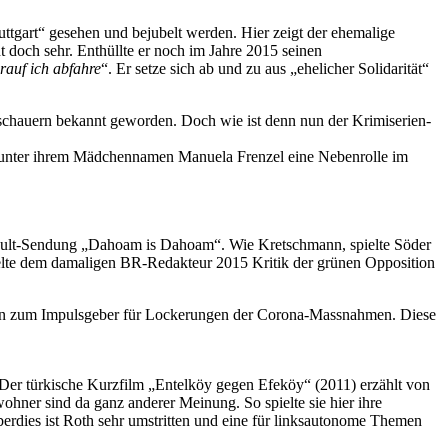
tgart“ gesehen und bejubelt werden. Hier zeigt der ehemalige
ht doch sehr. Enthüllte er noch im Jahre 2015 seinen
rauf ich abfahre
“. Er setze sich ab und zu aus „ehelicher Solidarität“
Zuschauern bekannt geworden. Doch wie ist denn nun der Krimiserien-
9 unter ihrem Mädchennamen Manuela Frenzel eine Nebenrolle im
BR-Kult-Sendung „Dahoam is Dahoam“. Wie Kretschmann, spielte Söder
handelte dem damaligen BR-Redakteur 2015 Kritik der grünen Opposition
 hin zum Impulsgeber für Lockerungen der Corona-Massnahmen. Diese
Der türkische Kurzfilm „Entelköy gegen Efeköy“ (2011) erzählt von
hner sind da ganz anderer Meinung. So spielte sie hier ihre
berdies ist Roth sehr umstritten und eine für linksautonome Themen