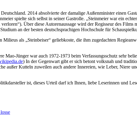
 Deutschland. 2014 absolvierte der damalige Außenminister einen Gas
eier spielte sich selbst in seiner Gastrolle. „Steinmeier war ein echt
d verloren“). Über diese Autorenaussage wird der Regisseur des Films 
tudium an der besten deutschsprachigen Hochschule für Schauspielkun
iven Milieus als „Steinbeiser“ geliebkoste, die ihm zugedachten Regieanw
here Mao-Jünger war auch 1972-1973 beim Verfassungsschutz sehr beli
wikipedia.de
) In der Gegenwart gibt er sich betont volksnah und tradit
che außer Kutteln zuweilen auch andere Innereien, wie Leber, Niere und
darsteller ist, dieses Urteil darf ich Ihnen, liebe Leserinnen und Lese
losse