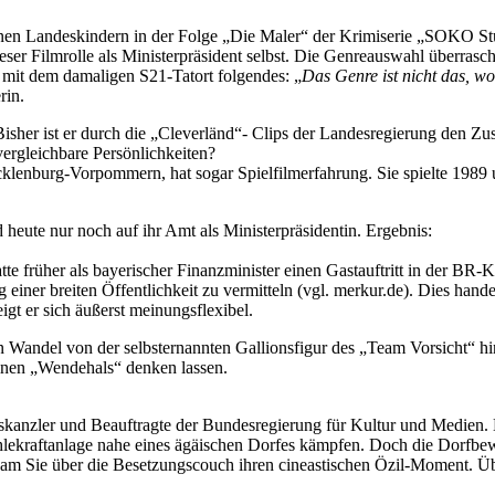
en Landeskindern in der Folge „Die Maler“ der Krimiserie „SOKO Stut
ieser Filmrolle als Ministerpräsident selbst. Die Genreauswahl überrasc
 mit dem damaligen S21-Tatort folgendes: „
Das Genre ist nicht das, wo
rin.
? Bisher ist er durch die „Cleverländ“- Clips der Landesregierung den 
vergleichbare Persönlichkeiten?
klenburg-Vorpommern, hat sogar Spielfilmerfahrung. Sie spielte 198
d heute nur noch auf ihr Amt als Ministerpräsidentin. Ergebnis:
te früher als bayerischer Finanzminister einen Gastauftritt in der 
ung einer breiten Öffentlichkeit zu vermitteln (vgl. merkur.de). Dies 
gt er sich äußerst meinungsflexibel.
en Wandel von der selbsternannten Gallionsfigur des „Team Vorsicht“
inen „Wendehals“ denken lassen.
kanzler und Beauftragte der Bundesregierung für Kultur und Medien. 
lekraftanlage nahe eines ägäischen Dorfes kämpfen. Doch die Dorfbewo
bekam Sie über die Besetzungscouch ihren cineastischen Özil-Moment. Ü