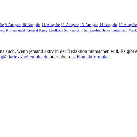
abe
9. Ausgabe
10. Ausgabe
11. Ausgabe
12. Ausgabe
13. Ausgabe
14. Ausgabe
15. Ausgabe
text
Klimawandel
Kreisrat
Krieg
Landkreis Schwäbisch Hall
Landrat Bauer
Lauterbach
Maske
uns auch, wenn jemand aktiv in der Redaktion mitmachen will. Es gibt 
on@klartext-hohenlohe.de
oder über das
Kontaktformular
.