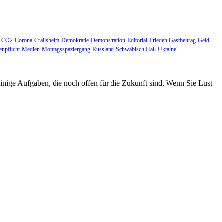
CO2
Corona
Crailsheim
Demokratie
Demonstration
Editorial
Frieden
Gastbeitrag
Geld
npflicht
Medien
Montagsspaziergang
Russland
Schwäbisch Hall
Ukraine
einige Aufgaben, die noch offen für die Zukunft sind. Wenn Sie Lust