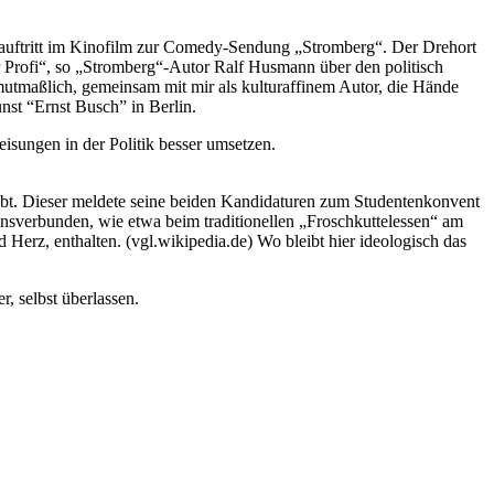
tauftritt im Kinofilm zur Comedy-Sendung „Stromberg“. Der Drehort
er Profi“, so „Stromberg“-Autor Ralf Husmann über den politisch
mutmaßlich, gemeinsam mit mir als kulturaffinem Autor, die Hände
st “Ernst Busch” in Berlin.
eisungen in der Politik besser umsetzen.
ebt. Dieser meldete seine beiden Kandidaturen zum Studentenkonvent
ionsverbunden, wie etwa beim traditionellen „Froschkuttelessen“ am
 Herz, enthalten. (vgl.wikipedia.de) Wo bleibt hier ideologisch das
r, selbst überlassen.