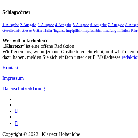
Schlagwörter
1. Ausgabe
2. Ausgabe
3. Ausgabe
4. Ausgabe
5. Ausgabe
6. Ausgabe
7. Ausgabe
8. Ausg
Gesellschaft
Glosse
Grüne
Haller Tagblatt
Impfpflicht
Impfschäden
Impfung
Inflation
Klar
Wer will mitarbeiten?
„Klartext“
ist eine offene Redaktion.
Wir freuen uns, wenn jemand Gastbeiträge einreicht, und wir freuen 
dazu haben, melden Sie sich einfach unter der E-Mailadresse
redakti
Kontakt
Impressum
Datenschutzerklärung
Facebook
Instagram
Telegram
Twitter
TikTok
Copyright © 2022 | Klartext Hohenlohe