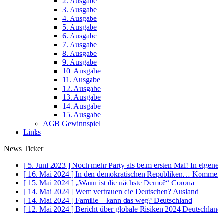
2. Ausgabe
3. Ausgabe
4. Ausgabe
5. Ausgabe
6. Ausgabe
7. Ausgabe
8. Ausgabe
9. Ausgabe
10. Ausgabe
11. Ausgabe
12. Ausgabe
13. Ausgabe
14. Ausgabe
15. Ausgabe
AGB Gewinnspiel
Links
News Ticker
[ 5. Juni 2023 ]
Noch mehr Party als beim ersten Mal!
In eigen
[ 16. Mai 2024 ]
In den demokratischen Republiken…
Kommen
[ 15. Mai 2024 ]
„Wann ist die nächste Demo?“
Corona
[ 14. Mai 2024 ]
Wem vertrauen die Deutschen?
Ausland
[ 14. Mai 2024 ]
Familie – kann das weg?
Deutschland
[ 12. Mai 2024 ]
Bericht über globale Risiken 2024
Deutschlan