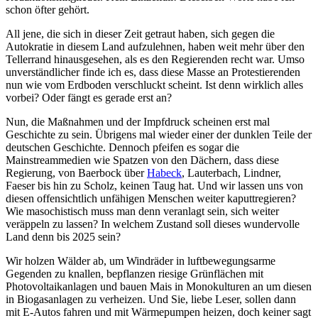
schon öfter gehört.
All jene, die sich in dieser Zeit getraut haben, sich gegen die
Autokratie in diesem Land aufzulehnen, haben weit mehr über den
Tellerrand hinausgesehen, als es den Regierenden recht war. Umso
unverständlicher finde ich es, dass diese Masse an Protestierenden
nun wie vom Erdboden verschluckt scheint. Ist denn wirklich alles
vorbei? Oder fängt es gerade erst an?
Nun, die Maßnahmen und der Impfdruck scheinen erst mal
Geschichte zu sein. Übrigens mal wieder einer der dunklen Teile der
deutschen Geschichte. Dennoch pfeifen es sogar die
Mainstreammedien wie Spatzen von den Dächern, dass diese
Regierung, von Baerbock über
Habeck
, Lauterbach, Lindner,
Faeser bis hin zu Scholz, keinen Taug hat. Und wir lassen uns von
diesen offensichtlich unfähigen Menschen weiter kaputtregieren?
Wie masochistisch muss man denn veranlagt sein, sich weiter
veräppeln zu lassen? In welchem Zustand soll dieses wundervolle
Land denn bis 2025 sein?
Wir holzen Wälder ab, um Windräder in luftbewegungsarme
Gegenden zu knallen, bepflanzen riesige Grünflächen mit
Photovoltaikanlagen und bauen Mais in Monokulturen an um diesen
in Biogasanlagen zu verheizen. Und Sie, liebe Leser, sollen dann
mit E-Autos fahren und mit Wärmepumpen heizen, doch keiner sagt