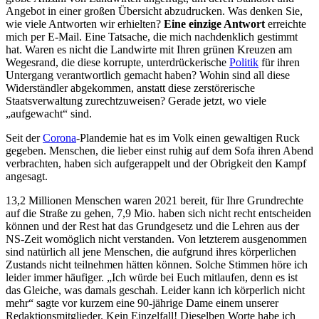
Angebot in einer großen Übersicht abzudrucken. Was denken Sie,
wie viele Antworten wir erhielten?
Eine einzige Antwort
erreichte
mich per E-Mail. Eine Tatsache, die mich nachdenklich gestimmt
hat. Waren es nicht die Landwirte mit Ihren grünen Kreuzen am
Wegesrand, die diese korrupte, unterdrückerische
Politik
für ihren
Untergang verantwortlich gemacht haben? Wohin sind all diese
Widerständler abgekommen, anstatt diese zerstörerische
Staatsverwaltung zurechtzuweisen? Gerade jetzt, wo viele
„aufgewacht“ sind.
Seit der
Corona
-Plandemie hat es im Volk einen gewaltigen Ruck
gegeben. Menschen, die lieber einst ruhig auf dem Sofa ihren Abend
verbrachten, haben sich aufgerappelt und der Obrigkeit den Kampf
angesagt.
13,2 Millionen Menschen waren 2021 bereit, für Ihre Grundrechte
auf die Straße zu gehen, 7,9 Mio. haben sich nicht recht entscheiden
können und der Rest hat das Grundgesetz und die Lehren aus der
NS-Zeit womöglich nicht verstanden. Von letzterem ausgenommen
sind natürlich all jene Menschen, die aufgrund ihres körperlichen
Zustands nicht teilnehmen hätten können. Solche Stimmen höre ich
leider immer häufiger. „Ich würde bei Euch mitlaufen, denn es ist
das Gleiche, was damals geschah. Leider kann ich körperlich nicht
mehr“ sagte vor kurzem eine 90-jährige Dame einem unserer
Redaktionsmitglieder. Kein Einzelfall! Dieselben Worte habe ich