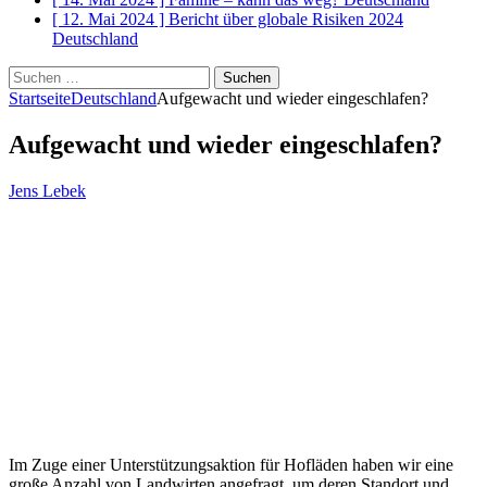
[ 12. Mai 2024 ]
Bericht über globale Risiken 2024
Deutschland
Suchen
nach:
Startseite
Deutschland
Aufgewacht und wieder eingeschlafen?
Aufgewacht und wieder eingeschlafen?
Jens Lebek
Im Zuge einer Unterstützungsaktion für Hofläden haben wir eine
große Anzahl von Landwirten angefragt, um deren Standort und