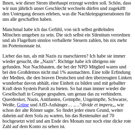
Ihnen, wie dieser Strom überhaupt erzeugt werden soll. Schön, dass
wir nun jährlich unser Geschlecht wechseln dürfen und zugekifft
den Untergang dessen erleben, was die Nachkriegsgenerationen für
uns alle geschaffen haben.
Manchmal habe ich das Gefühl, von sich selbst geißelnden
Mönchen umgeben zu sein. Die sich selbst ein Silentium verordnen
und als Flagellum sinnlos verballerte Steuern zahlen, bis nix mehr
im Portemonnaie ist.
Lieber das tun, als mit Nazis zu marschieren? Ich habe sie immer
wieder gesucht, die „Nazis“. Richtige habe ich übrigens nie
gefunden. Nur Nachbauten, die bei der NPD Mitglied waren und
bei den Großdemos nicht mal 1% ausmachten. Eine tolle Erfindung
der Medien, die den braven Deutschen und den überzeugten Linken
wunderbar davon abhält, eine Einheit zu bilden und mit geballter
Kraft dem System Paroli zu bieten. So hat man immer wieder die
Gesellschaft in Gruppe gespalten, um genau das zu verhindern.
Querdenker, Nazis, Antifanten, Geimpfte, Ungeimpfte, Schwarze,
Weiße,
Grüne
und AfD-Anhänger… ,…“
divide et impera
„, wie
schon der alte Römer sagte. So findet jeder einen Grund, weiter
daheim auf dem Sofa zu warten, bis das Rentenalter auf 70
hochgesetzt wird und am Ende des Monats nur noch eine dicke rote
Zahl auf dem Konto zu sehen ist.