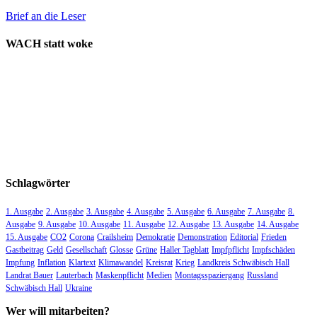
Brief an die Leser
WACH statt woke
Schlagwörter
1. Ausgabe
2. Ausgabe
3. Ausgabe
4. Ausgabe
5. Ausgabe
6. Ausgabe
7. Ausgabe
8.
Ausgabe
9. Ausgabe
10. Ausgabe
11. Ausgabe
12. Ausgabe
13. Ausgabe
14. Ausgabe
15. Ausgabe
CO2
Corona
Crailsheim
Demokratie
Demonstration
Editorial
Frieden
Gastbeitrag
Geld
Gesellschaft
Glosse
Grüne
Haller Tagblatt
Impfpflicht
Impfschäden
Impfung
Inflation
Klartext
Klimawandel
Kreisrat
Krieg
Landkreis Schwäbisch Hall
Landrat Bauer
Lauterbach
Maskenpflicht
Medien
Montagsspaziergang
Russland
Schwäbisch Hall
Ukraine
Wer will mitarbeiten?