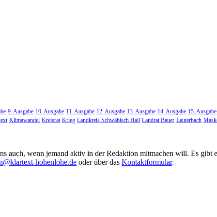
abe
9. Ausgabe
10. Ausgabe
11. Ausgabe
12. Ausgabe
13. Ausgabe
14. Ausgabe
15. Ausgabe
text
Klimawandel
Kreisrat
Krieg
Landkreis Schwäbisch Hall
Landrat Bauer
Lauterbach
Maske
uns auch, wenn jemand aktiv in der Redaktion mitmachen will. Es gibt 
on@klartext-hohenlohe.de
oder über das
Kontaktformular
.