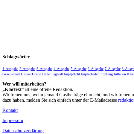
Schlagwörter
1. Ausgabe
2. Ausgabe
3. Ausgabe
4. Ausgabe
5. Ausgabe
6. Ausgabe
7. Ausgabe
8. Ausg
Gesellschaft
Glosse
Grüne
Haller Tagblatt
Impfpflicht
Impfschäden
Impfung
Inflation
Klar
Wer will mitarbeiten?
„Klartext“
ist eine offene Redaktion.
Wir freuen uns, wenn jemand Gastbeiträge einreicht, und wir freuen 
dazu haben, melden Sie sich einfach unter der E-Mailadresse
redakti
Kontakt
Impressum
Datenschutzerklärung