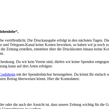
Hohenlohe“,
be veröffentlicht. Die Druckausgabe erfolgt in den nächsten Tagen. Die 
nd Telegram-Kanal keine Kosten bewirken, so haben wir ja noch zus
 die Zeitung erstellen, entstehen über die Druckkosten hinaus keine K
nt.
Schenkung. Da wir kein Verein sind, dürfen wir keine Spenden entgege
tzung kann auf drei Arten erfolgen:
Crailsheim
mit der Spendenbüchse herumgehen. Da könnt Ihr einfach w
uren Betrag überweisen könnt. Hier die Kontodaten:
er oder die auch der Ansicht ist, dass unsere Zeitung wichtig für die G
le Unterstützung zu werben.