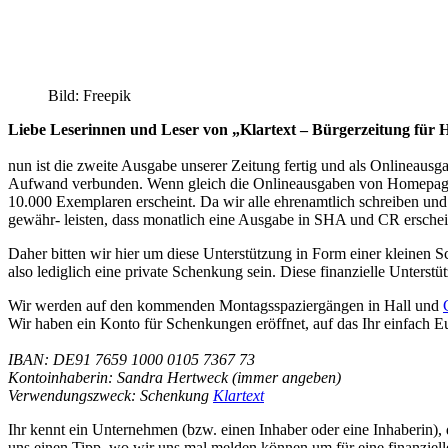
Bild: Freepik
Liebe Leserinnen und Leser von „Klartext – Bürgerzeitung für 
nun ist die zweite Ausgabe unserer Zeitung fertig und als Onlineausga
Aufwand verbunden. Wenn gleich die Onlineausgaben von Homepage u
10.000 Exemplaren erscheint. Da wir alle ehrenamtlich schreiben und
gewähr- leisten, dass monatlich eine Ausgabe in SHA und CR erschei
Daher bitten wir hier um diese Unterstützung in Form einer kleinen 
also lediglich eine private Schenkung sein. Diese finanzielle Unterstü
Wir werden auf den kommenden Montagsspaziergängen in Hall und
Wir haben ein Konto für Schenkungen eröffnet, auf das Ihr einfach E
IBAN: DE91 7659 1000 0105 7367 73
Kontoinhaberin: Sandra Hertweck (immer angeben)
Verwendungszweck: Schenkung
Klartext
Ihr kennt ein Unternehmen (bzw. einen Inhaber oder eine Inhaberin), d
uns einen Tipp, wo wir uns mal melden können um für eine finanziel