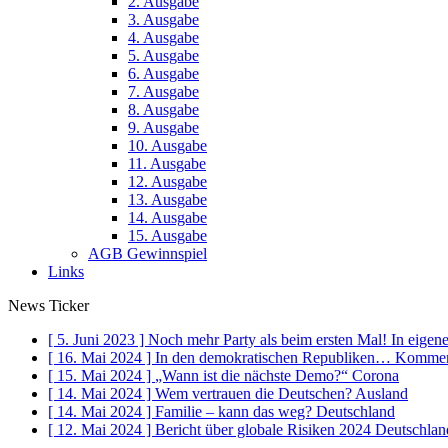
2. Ausgabe
3. Ausgabe
4. Ausgabe
5. Ausgabe
6. Ausgabe
7. Ausgabe
8. Ausgabe
9. Ausgabe
10. Ausgabe
11. Ausgabe
12. Ausgabe
13. Ausgabe
14. Ausgabe
15. Ausgabe
AGB Gewinnspiel
Links
News Ticker
[ 5. Juni 2023 ]
Noch mehr Party als beim ersten Mal!
In eigen
[ 16. Mai 2024 ]
In den demokratischen Republiken…
Kommen
[ 15. Mai 2024 ]
„Wann ist die nächste Demo?“
Corona
[ 14. Mai 2024 ]
Wem vertrauen die Deutschen?
Ausland
[ 14. Mai 2024 ]
Familie – kann das weg?
Deutschland
[ 12. Mai 2024 ]
Bericht über globale Risiken 2024
Deutschlan