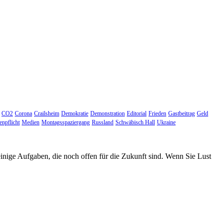
CO2
Corona
Crailsheim
Demokratie
Demonstration
Editorial
Frieden
Gastbeitrag
Geld
npflicht
Medien
Montagsspaziergang
Russland
Schwäbisch Hall
Ukraine
einige Aufgaben, die noch offen für die Zukunft sind. Wenn Sie Lust