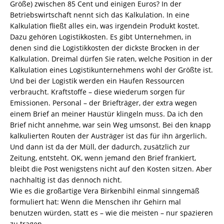
Größe) zwischen 85 Cent und einigen Euros? In der
Betriebswirtschaft nennt sich das Kalkulation. In eine
Kalkulation fließt alles ein, was irgendein Produkt kostet.
Dazu gehören Logistikkosten. Es gibt Unternehmen, in
denen sind die Logistikkosten der dickste Brocken in der
Kalkulation. Dreimal dürfen Sie raten, welche Position in der
Kalkulation eines Logistikunternehmens wohl der Größte ist.
Und bei der Logistik werden ein Haufen Ressourcen
verbraucht. Kraftstoffe – diese wiederum sorgen für
Emissionen. Personal – der Briefträger, der extra wegen
einem Brief an meiner Haustür klingeln muss. Da ich den
Brief nicht annehme, war sein Weg umsonst. Bei den knapp
kalkulierten Routen der Austräger ist das für ihn ärgerlich.
Und dann ist da der Müll, der dadurch, zusätzlich zur
Zeitung, entsteht. OK, wenn jemand den Brief frankiert,
bleibt die Post wenigstens nicht auf den Kosten sitzen. Aber
nachhaltig ist das dennoch nicht.
Wie es die großartige Vera Birkenbihl einmal sinngemäß
formuliert hat: Wenn die Menschen ihr Gehirn mal
benutzen würden, statt es – wie die meisten – nur spazieren
zu tragen.