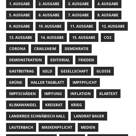
1. AUSGABE
2. AUSGABE
3. AUSGABE
4. AUSGABE
5. AUSGABE
6. AUSGABE
7. AUSGABE
8. AUSGABE
9. AUSGABE
10. AUSGABE
11. AUSGABE
12. AUSGABE
13. AUSGABE
14. AUSGABE
15. AUSGABE
CO2
CORONA
CRAILSHEIM
DEMOKRATIE
DEMONSTRATION
EDITORIAL
FRIEDEN
GASTBEITRAG
GELD
GESELLSCHAFT
GLOSSE
GRÜNE
HALLER TAGBLATT
IMPFPFLICHT
IMPFSCHÄDEN
IMPFUNG
INFLATION
KLARTEXT
KLIMAWANDEL
KREISRAT
KRIEG
LANDKREIS SCHWÄBISCH HALL
LANDRAT BAUER
LAUTERBACH
MASKENPFLICHT
MEDIEN