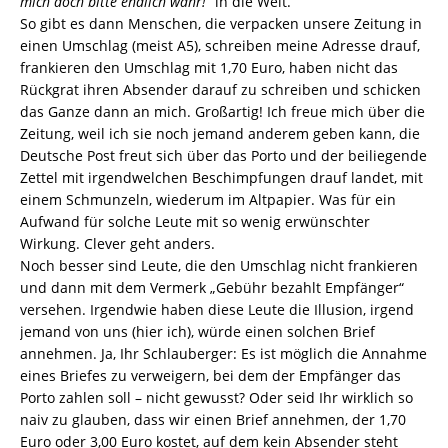
mich doch bitte endlich wahr!“
in die Welt.
So gibt es dann Menschen, die verpacken unsere Zeitung in
einen Umschlag (meist A5), schreiben meine Adresse drauf,
frankieren den Umschlag mit 1,70 Euro, haben nicht das
Rückgrat ihren Absender darauf zu schreiben und schicken
das Ganze dann an mich. Großartig! Ich freue mich über die
Zeitung, weil ich sie noch jemand anderem geben kann, die
Deutsche Post freut sich über das Porto und der beiliegende
Zettel mit irgendwelchen Beschimpfungen drauf landet, mit
einem Schmunzeln, wiederum im Altpapier. Was für ein
Aufwand für solche Leute mit so wenig erwünschter
Wirkung. Clever geht anders.
Noch besser sind Leute, die den Umschlag nicht frankieren
und dann mit dem Vermerk „Gebühr bezahlt Empfänger“
versehen. Irgendwie haben diese Leute die Illusion, irgend
jemand von uns (hier ich), würde einen solchen Brief
annehmen. Ja, Ihr Schlauberger: Es ist möglich die Annahme
eines Briefes zu verweigern, bei dem der Empfänger das
Porto zahlen soll – nicht gewusst? Oder seid Ihr wirklich so
naiv zu glauben, dass wir einen Brief annehmen, der 1,70
Euro oder 3,00 Euro kostet, auf dem kein Absender steht