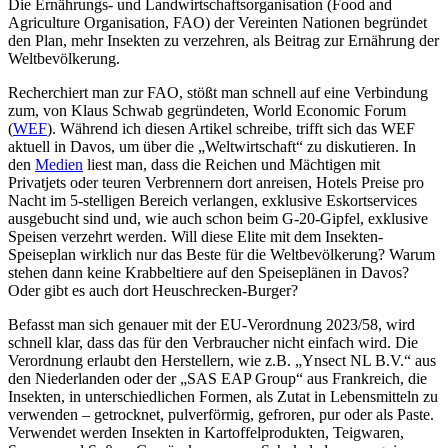
Die Ernährungs- und Landwirtschaftsorganisation (Food and
Agriculture Organisation, FAO) der Vereinten Nationen begründet
den Plan, mehr Insekten zu verzehren, als Beitrag zur Ernährung der
Weltbevölkerung.
Recherchiert man zur FAO, stößt man schnell auf eine Verbindung
zum, von Klaus Schwab gegründeten, World Economic Forum
(
WEF
). Während ich diesen Artikel schreibe, trifft sich das WEF
aktuell in Davos, um über die „Weltwirtschaft“ zu diskutieren. In
den
Medien
liest man, dass die Reichen und Mächtigen mit
Privatjets oder teuren Verbrennern dort anreisen, Hotels Preise pro
Nacht im 5-stelligen Bereich verlangen, exklusive Eskortservices
ausgebucht sind und, wie auch schon beim G-20-Gipfel, exklusive
Speisen verzehrt werden. Will diese Elite mit dem Insekten-
Speiseplan wirklich nur das Beste für die Weltbevölkerung? Warum
stehen dann keine Krabbeltiere auf den Speiseplänen in Davos?
Oder gibt es auch dort Heuschrecken-Burger?
Befasst man sich genauer mit der EU-Verordnung 2023/58, wird
schnell klar, dass das für den Verbraucher nicht einfach wird. Die
Verordnung erlaubt den Herstellern, wie z.B. „Ynsect NL B.V.“ aus
den Niederlanden oder der „SAS EAP Group“ aus Frankreich, die
Insekten, in unterschiedlichen Formen, als Zutat in Lebensmitteln zu
verwenden – getrocknet, pulverförmig, gefroren, pur oder als Paste.
Verwendet werden Insekten in Kartoffelprodukten, Teigwaren,