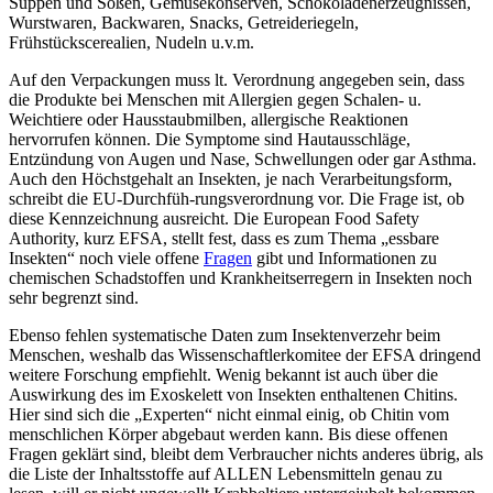
Suppen und Soßen, Gemüsekonserven, Schokoladenerzeugnissen,
Wurstwaren, Backwaren, Snacks, Getreideriegeln,
Frühstückscerealien, Nudeln u.v.m.
Auf den Verpackungen muss lt. Verordnung angegeben sein, dass
die Produkte bei Menschen mit Allergien gegen Schalen- u.
Weichtiere oder Hausstaubmilben, allergische Reaktionen
hervorrufen können. Die Symptome sind Hautausschläge,
Entzündung von Augen und Nase, Schwellungen oder gar Asthma.
Auch den Höchstgehalt an Insekten, je nach Verarbeitungsform,
schreibt die EU-Durchfüh-rungsverordnung vor. Die Frage ist, ob
diese Kennzeichnung ausreicht. Die European Food Safety
Authority, kurz EFSA, stellt fest, dass es zum Thema „essbare
Insekten“ noch viele offene
Fragen
gibt und Informationen zu
chemischen Schadstoffen und Krankheitserregern in Insekten noch
sehr begrenzt sind.
Ebenso fehlen systematische Daten zum Insektenverzehr beim
Menschen, weshalb das Wissenschaftlerkomitee der EFSA dringend
weitere Forschung empfiehlt. Wenig bekannt ist auch über die
Auswirkung des im Exoskelett von Insekten enthaltenen Chitins.
Hier sind sich die „Experten“ nicht einmal einig, ob Chitin vom
menschlichen Körper abgebaut werden kann. Bis diese offenen
Fragen geklärt sind, bleibt dem Verbraucher nichts anderes übrig, als
die Liste der Inhaltsstoffe auf ALLEN Lebensmitteln genau zu