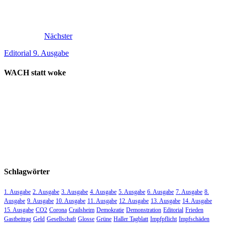
Nächster
Editorial 9. Ausgabe
WACH statt woke
Schlagwörter
1. Ausgabe
2. Ausgabe
3. Ausgabe
4. Ausgabe
5. Ausgabe
6. Ausgabe
7. Ausgabe
8.
Ausgabe
9. Ausgabe
10. Ausgabe
11. Ausgabe
12. Ausgabe
13. Ausgabe
14. Ausgabe
15. Ausgabe
CO2
Corona
Crailsheim
Demokratie
Demonstration
Editorial
Frieden
Gastbeitrag
Geld
Gesellschaft
Glosse
Grüne
Haller Tagblatt
Impfpflicht
Impfschäden