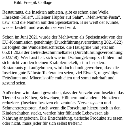
Bild: Freepik Collage
Restaurants, die Insekten anbieten, gibt es schon eine Weile.
„Insekten-Teller“, „Kleiner Hüpfer auf Salat“, „Mehlwurm-Pasta“,
usw. sind die Namen auf den Speisekarten. Hier weiß der Kunde,
was er bestellt und was ihm serviert wird.
Schon im Juni 2021 wurde der Mehlwurm als Speiseinsekt von der
EU-Kommission genehmigt (Durchführungsverordnung 2021/822).
Es folgten die Wanderheuschrecke, die Hausgrille und jetzt am
05.01.2023 der Getreideschimmelkäfer (Durchführungsverordnung
2023/58). Wer Lust hat, sich wie im Dschungelcamp zu fühlen und
sich nicht vor den kleinen Krabblern ekelt, ist in Insekten-
Restaurants gut aufgehoben, wird doch damit geworben, dass die
Insekten gute Nährstofflieferanten seien, viel Eiweiß, ungesättigte
Fettsäuren und Mineralstoffe enthielten und somit nahrhaft und
gesund seien.
Außerdem wird damit geworben, dass der Verzehr von Insekten das
Tierleid von Kühen, Schweinen, Hühnern und anderen Nutztieren
reduziere. (Insekten besitzen ein zentrales Nervensystem und
Schmerzrezeptoren. Auch wenn die Forschung hierzu noch in den
Kinderschuhen steckt, werden hier fühlende Lebewesen als
Nahrung angeboten. Die Entscheidung, tierische Produkte zu essen
oder nicht, muss jeder für sich selbst treffen.)