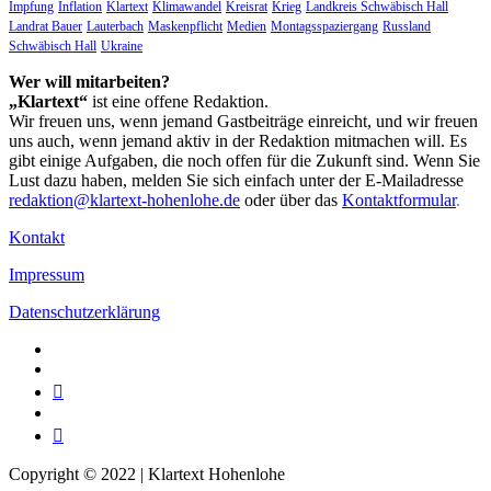
Impfung
Inflation
Klartext
Klimawandel
Kreisrat
Krieg
Landkreis Schwäbisch Hall
Landrat Bauer
Lauterbach
Maskenpflicht
Medien
Montagsspaziergang
Russland
Schwäbisch Hall
Ukraine
Wer will mitarbeiten?
„Klartext“
ist eine offene Redaktion.
Wir freuen uns, wenn jemand Gastbeiträge einreicht, und wir freuen
uns auch, wenn jemand aktiv in der Redaktion mitmachen will. Es
gibt einige Aufgaben, die noch offen für die Zukunft sind. Wenn Sie
Lust dazu haben, melden Sie sich einfach unter der E-Mailadresse
redaktion@klartext-hohenlohe.de
oder über das
Kontaktformular
.
Kontakt
Impressum
Datenschutzerklärung
Facebook
Instagram
Telegram
Twitter
TikTok
Copyright © 2022 | Klartext Hohenlohe