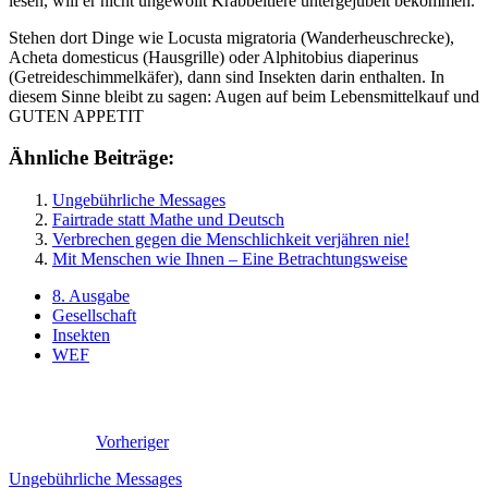
lesen, will er nicht ungewollt Krabbeltiere untergejubelt bekommen.
Stehen dort Dinge wie Locusta migratoria (Wanderheuschrecke),
Acheta domesticus (Hausgrille) oder Alphitobius diaperinus
(Getreideschimmelkäfer), dann sind Insekten darin enthalten. In
diesem Sinne bleibt zu sagen: Augen auf beim Lebensmittelkauf und
GUTEN APPETIT
Ähnliche Beiträge:
Ungebührliche Messages
Fairtrade statt Mathe und Deutsch
Verbrechen gegen die Menschlichkeit verjähren nie!
Mit Menschen wie Ihnen – Eine Betrachtungsweise
8. Ausgabe
Gesellschaft
Insekten
WEF
Vorheriger
Ungebührliche Messages