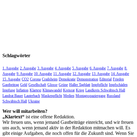
Schlagwörter
1. Ausgabe
2. Ausgabe
3. Ausgabe
4. Ausgabe
5. Ausgabe
6. Ausgabe
7. Ausgabe
8.
Ausgabe
9. Ausgabe
10. Ausgabe
11. Ausgabe
12. Ausgabe
13. Ausgabe
14. Ausgabe
15. Ausgabe
CO2
Corona
Crailsheim
Demokratie
Demonstration
Editorial
Frieden
Gastbeitrag
Geld
Gesellschaft
Glosse
Grüne
Haller Tagblatt
Impfpflicht
Impfschäden
Impfung
Inflation
Klartext
Klimawandel
Kreisrat
Krieg
Landkreis Schwäbisch Hall
Landrat Bauer
Lauterbach
Maskenpflicht
Medien
Montagsspaziergang
Russland
Schwäbisch Hall
Ukraine
Wer will mitarbeiten?
„Klartext“
ist eine offene Redaktion.
Wir freuen uns, wenn jemand Gastbeiträge einreicht, und wir freuen
uns auch, wenn jemand aktiv in der Redaktion mitmachen will. Es
gibt einige Aufgaben, die noch offen für die Zukunft sind. Wenn Sie